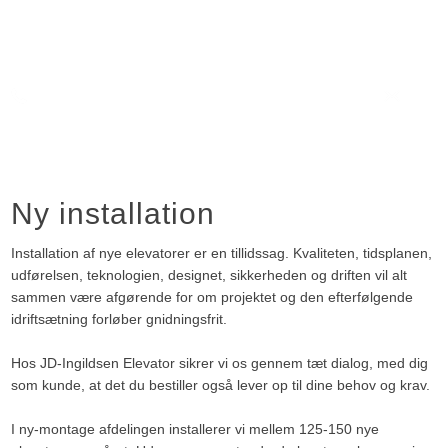
70 22 90 50
​jd@ingildsen-elevator.dk
​
Ny installation​
Installation af nye elevatorer er en tillidssag. Kvaliteten, tidsplanen,
udførelsen, teknologien, designet, sikkerheden og driften vil alt
sammen være afgørende for om projektet og den efterfølgende
idriftsætning forløber gnidningsfrit.
Hos JD-Ingildsen Elevator sikrer vi os gennem tæt dialog, med dig
som kunde, at det du bestiller også lever op til dine behov og krav.
I ny-montage afdelingen installerer vi mellem 125-150 nye