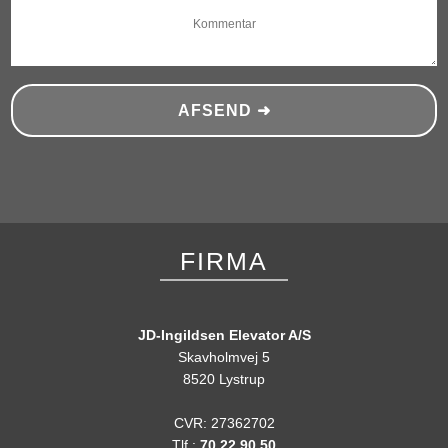
FIRMA​
JD-Ingildsen Elevator A/S
​​Skavholmvej 5
8520 Lystrup
CVR: 27362702​
Tlf.:
70 22 90 50